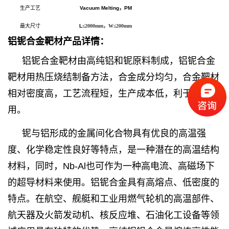
生产工艺
Vacuum Melting
，PM
最大尺寸
L
≤2000mm，W≤200mm
铝铌合金靶材产品详情：
铝铌合金
靶材
由高纯铝和铌原料制成，铝铌合金
靶材用热压烧结制备方法，合金成分均匀，合金靶材
相对密度高，工艺流程短，生产成本低，利于推广使
用。
铌与铝形成的金属间化合物具有优良的高温强
度、化学稳定性良好等特点，是一种潜在的高温结构
材料，同时，Nb-Al也可作为一种高电流、高磁场下
的超导材料来使用。铝铌合金具有高熔点、低密度的
特点。在航空、舰艇和工业用燃气轮机的高温部件、
航天器及火箭发动机、核反应堆、石油化工设备等领