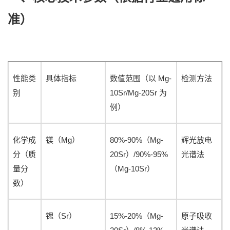
准）
Mg-
性能类
具体指标
数值范围（以
检测方法
10Sr/Mg-20Sr
别
为
例）
Mg
80%-90%
Mg-
化学成
镁（
）
（
辉光放电
20Sr
/90%-95%
分（质
）
光谱法
Mg-10Sr
量分
（
）
数）
Sr
15%-20%
Mg-
锶（
）
（
原子吸收