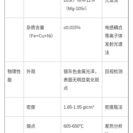
20Sr
/8%-12%
）
光谱法
Mg-10Sr
（
）
≤0.015%
杂质含量
电感耦合
Fe+Cu+Ni
（
）
等离子体
发射光谱
法
物理性
外观
银灰色金属光泽，
目视检测
能
表面无明显氧化斑
点
1.85-1.95 g/cm³
密度
密度瓶法
605-650℃
熔点
差热分析