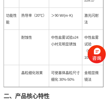
228.1
）
20℃
90 W/(m·K)
功能性
热导率（
）
＞
激光闪射
能
法
≥24
耐蚀性
中性盐雾试验
中性盐雾
小时无明显锈蚀
试验
GB/T
（
10125
）
晶粒细化效果
可使基体晶粒尺寸
金相显微
30%-50%
细化
镜法
二、产品核心特性