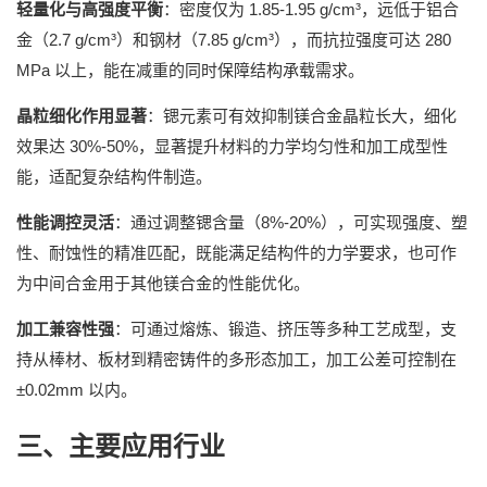
1.85-1.95 g/cm³
轻量化与高强度平衡
：密度仅为
，远低于铝合
2.7 g/cm³
7.85 g/cm³
280
金（
）和钢材（
），而抗拉强度可达
MPa
以上，能在减重的同时保障结构承载需求。
晶粒细化作用显著
：锶元素可有效抑制镁合金晶粒长大，细化
30%-50%
效果达
，显著提升材料的力学均匀性和加工成型性
能，适配复杂结构件制造。
8%-20%
性能调控灵活
：通过调整锶含量（
），可实现强度、塑
性、耐蚀性的精准匹配，既能满足结构件的力学要求，也可作
为中间合金用于其他镁合金的性能优化。
加工兼容性强
：可通过熔炼、锻造、挤压等多种工艺成型，支
持从棒材、板材到精密铸件的多形态加工，加工公差可控制在
±0.02mm
以内。
三、主要应用行业