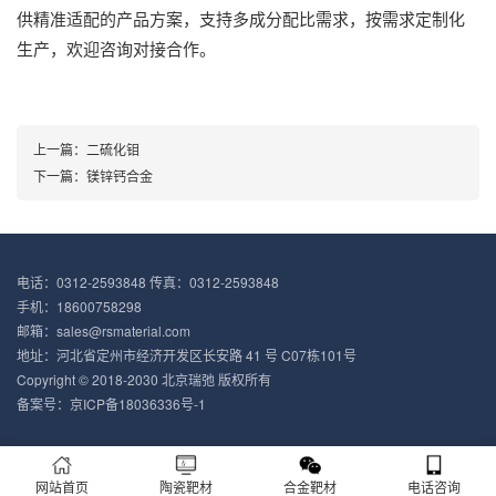
供精准适配的产品方案，支持多成分配比需求，按需求定制化
生产，欢迎咨询对接合作。
上一篇：二硫化钼
下一篇：镁锌钙合金
电话：0312-2593848 传真：0312-2593848
手机：18600758298
邮箱：sales@rsmaterial.com
地址：河北省定州市经济开发区长安路 41 号 C07栋101号
Copyright © 2018-2030 北京瑞弛 版权所有
备案号：
京ICP备18036336号-1
网站首页
陶瓷靶材
合金靶材
电话咨询