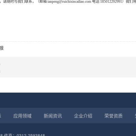
时与我们联系，（邮箱:tanpeng@ruichixincailiao.com
电话
:185012292991
）我们
膜
无
无
示
应用领域
新闻资讯
企业介绍
荣誉资质
8 传真：0312-2593848