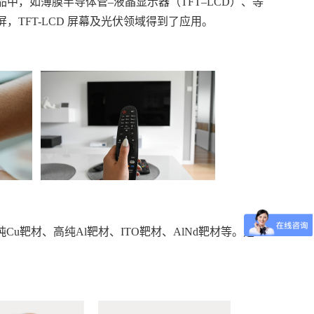
，如薄膜半导体管–液晶显示器（TFT–LCD）、等
TFT-LCD 屏幕及光伏领域得到了应用。
u靶材、高纯Al靶材、ITO靶材、AlNd靶材等。选