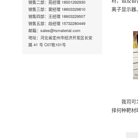
材，钼及钼
销售二部：苑经理 18501292930
销售三部：窦经理 18603329810
离子显示器
销售四部：王经理 18603229507
销售五部：段经理 15732280449
邮箱：sales@rsmaterial.com
地址：河北省定州市经济开发区长安
路 41 号 C07栋101号
我司可
择何种靶材